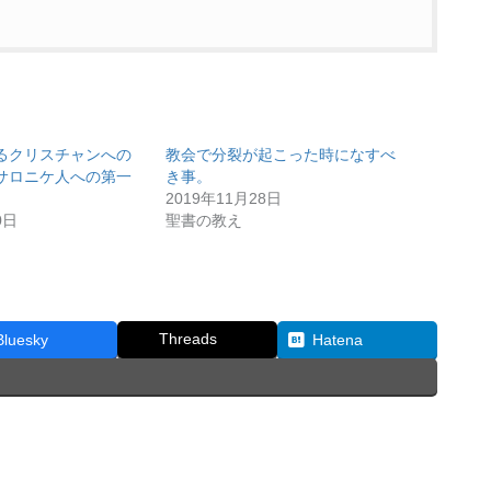
るクリスチャンへの
教会で分裂が起こった時になすべ
サロニケ人への第一
き事。
2019年11月28日
0日
聖書の教え
Threads
Bluesky
Hatena