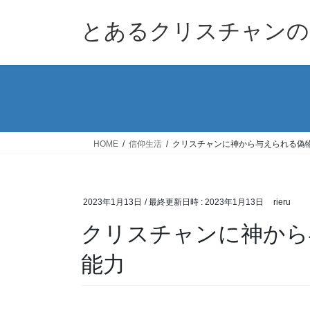
コ
ナ
ン
ビ
とあるクリスチャンの
テ
ゲ
ン
ー
ツ
シ
へ
ョ
ス
ン
キ
に
ッ
移
HOME
信仰生活
クリスチャンに神から与えられる偽
プ
動
2023年1月13日
/ 最終更新日時 :
2023年1月13日
rieru
クリスチャンに神から
能力