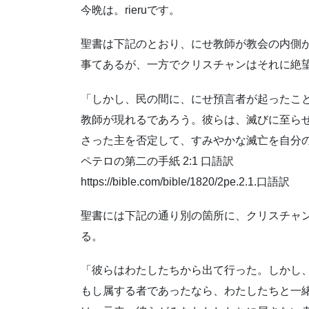
今晩は。rieruです。
聖書は下記のとおり、にせ教師が教会の内側
事てあるが、一方でクリスチャンはそれに絶
「しかし、民の間に、にせ預言者が起ったこ
教師が現れるであろう。彼らは、滅びに至ら
さった主を否定して、すみやかな滅亡を自分
‭‭ペテロの第二の手紙‬ ‭2‬:‭1‬ 口語訳‬
https://bible.com/bible/1820/2pe.2.1.口語訳
聖書には下記の通り別の箇所に、クリスチャ
る。
「彼らはわたしたちから出て行った。しかし
もし属する者であったなら、わたしたちと一